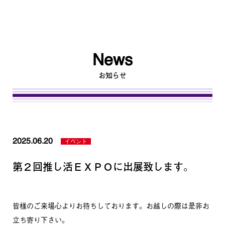
News
トップ
お知らせ
重光商事の特長
タオル事業
2025.06.20
イベント
オンラインサービス
第２回推し活ＥＸＰＯに出展致します。
その他事業
会社概要
皆様のご来場心よりお待ちしております。お越しの際は是非お
立ち寄り下さい。