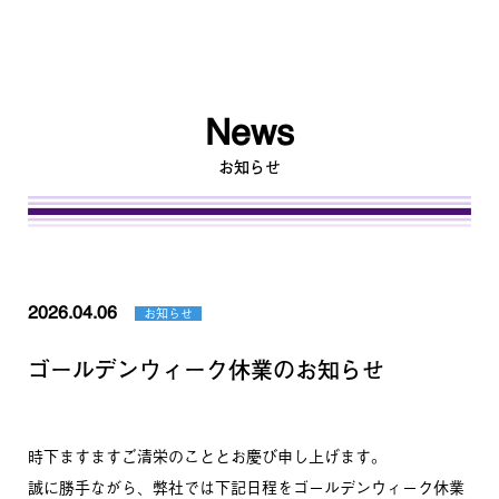
News
トップ
お知らせ
重光商事の特長
タオル事業
2026.04.06
お知らせ
オンラインサービス
ゴールデンウィーク休業のお知らせ
その他事業
会社概要
時下ますますご清栄のこととお慶び申し上げます。
誠に勝手ながら、弊社では下記日程をゴールデンウィーク休業