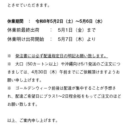
お知らせ
とさせていただきます。
採用情報
休業期間 ： 令和
8
年
5
月
2
日（土）～
5
月
6
日（水）
休業前最終出荷 ： 5月1日（金）まで
ブランドコンセプト
休業明け出荷開始 ： 5月7日（木）より
お問い合わせ
※
発注書には必ず配達指定日の明記お願い致します。
※ 大口（50カートン以上）や沖縄向け5/1発送のご注文につ
きましては、4月30日（木）午前までにご依頼頂けますようお
願い申し上げます。
※ ゴールデンウィーク前後は配達が集中することが予想さ
れ、配達ご希望日にプラス1～2日程余裕をもってご注文のほど
お願い致します。
以上、ご案内申し上げます。